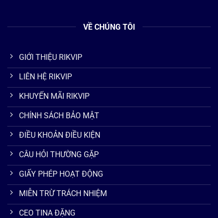
VỀ CHÚNG TÔI
GIỚI THIỆU RIKVIP
LIÊN HỆ RIKVIP
KHUYẾN MÃI RIKVIP
CHÍNH SÁCH BẢO MẬT
ĐIỀU KHOẢN ĐIỀU KIỆN
CÂU HỎI THƯỜNG GẶP
GIẤY PHÉP HOẠT ĐỘNG
MIỄN TRỪ TRÁCH NHIỆM
CEO TINA ĐẶNG