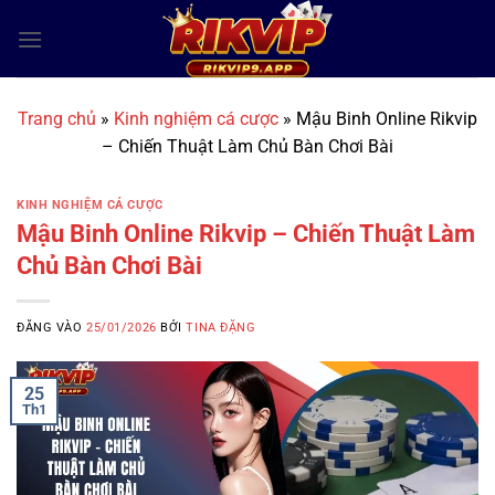
Bỏ
qua
nội
dung
Trang chủ
»
Kinh nghiệm cá cược
»
Mậu Binh Online Rikvip
– Chiến Thuật Làm Chủ Bàn Chơi Bài
KINH NGHIỆM CÁ CƯỢC
Mậu Binh Online Rikvip – Chiến Thuật Làm
Chủ Bàn Chơi Bài
ĐĂNG VÀO
25/01/2026
BỞI
TINA ĐẶNG
25
Th1