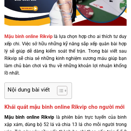
Mậu binh online Rikvip
là lựa chọn hợp cho ai thích tư duy
xếp chi. Việc sở hữu những kỹ năng sắp xếp quân bài hợp
lý sẽ giúp dễ dàng kiểm soát thế trận. Trong bài viết sau
Rikvip sẽ chia sẻ những kinh nghiệm xương máu giúp bạn
làm chủ bàn chơi và thu về những khoản lợi nhuận khổng
lồ nhất.
Nội dung bài viết
Khái quát mậu binh online Rikvip cho người mới
Mậu binh online Rikvip
là phiên bản trực tuyến của binh
xập xám, dùng bộ 52 lá và chia 13 lá cho mỗi người trong