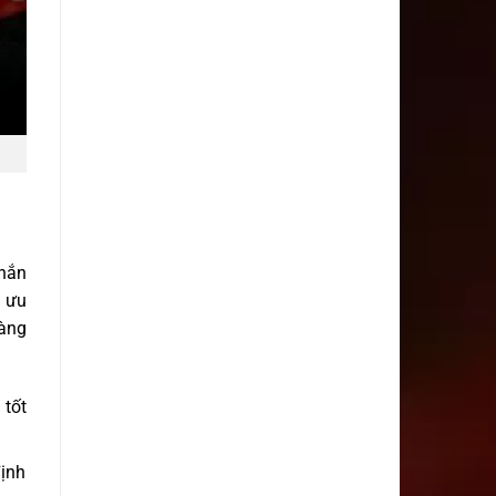
chắn
i ưu
hàng
 tốt
định