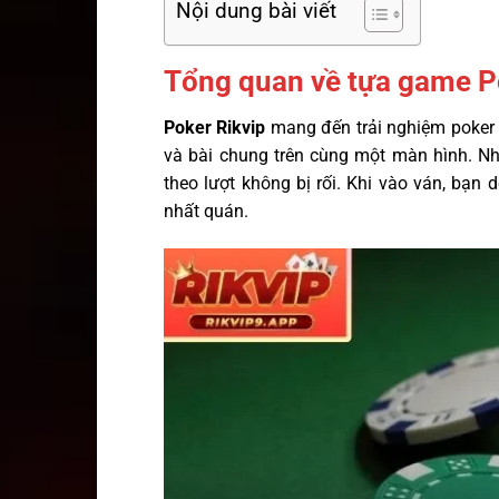
Nội dung bài viết
Tổng quan về tựa game P
Poker Rikvip
mang đến trải nghiệm poker t
và bài chung trên cùng một màn hình. Nh
theo lượt không bị rối. Khi vào ván, bạn d
nhất quán.