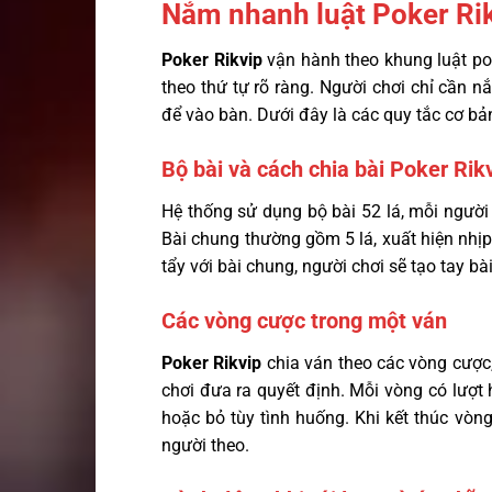
Nắm nhanh luật Poker Rik
Poker Rikvip
vận hành theo khung luật pok
theo thứ tự rõ ràng. Người chơi chỉ cần n
để vào bàn. Dưới đây là các quy tắc cơ bả
Bộ bài và cách chia bài Poker Rik
Hệ thống sử dụng bộ bài 52 lá, mỗi người 
Bài chung thường gồm 5 lá, xuất hiện nhịp 3
tẩy với bài chung, người chơi sẽ tạo tay b
Các vòng cược trong một ván
Poker Rikvip
chia ván theo các vòng cược,
chơi đưa ra quyết định. Mỗi vòng có lượt
hoặc bỏ tùy tình huống. Khi kết thúc vò
người theo.