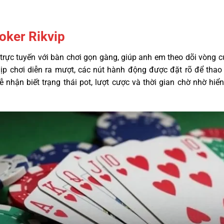
oker Rikvip
rực tuyến với bàn chơi gọn gàng, giúp anh em theo dõi vòng 
ịp chơi diễn ra mượt, các nút hành động được đặt rõ để thao
ễ nhận biết trạng thái pot, lượt cược và thời gian chờ nhờ hiển