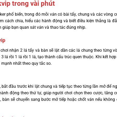
vip trong vài phút
er phổ biến, trong đó mỗi ván có bài tẩy, chung và các vòng 
ắm cách chia, hiểu các hành động và biết điều kiện thắng là đ
n giúp bạn quan sát ván và thao tác đúng nhịp.
vip
chơi nhận 2 lá tẩy và bàn sẽ lật dần các lá chung theo từng v
 lá rồi 1 lá rồi 1 lá, tạo thành cấu trúc quen thuộc. Khi kết hợp
ài mạnh nhất theo quy tắc so.
 bắt đầu trước khi lật chung và tiếp tục theo từng lần mở để n
 hành động theo thứ tự, giúp người chơi chọn theo cược, tăng 
ng, bàn sẽ chuyển sang bước mở tiếp hoặc chốt ván nếu không