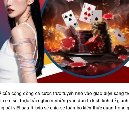
 của cộng đồng cá cược trực tuyến nhờ vào giao diện sang t
h em sẽ được trải nghiệm những ván đấu trí kịch tính để giành
g bài viết sau Rikvip sẽ chia sẻ toàn bộ kiến thức quan trọng 