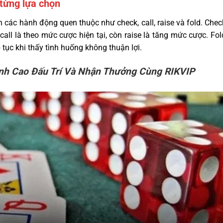
 từng lựa chọn
 các hành động quen thuộc như check, call, raise và fold. Chec
all là theo mức cược hiện tại, còn raise là tăng mức cược. Fol
p tục khi thấy tình huống không thuận lợi.
nh Cao Đấu Trí Và Nhận Thưởng Cùng RIKVIP