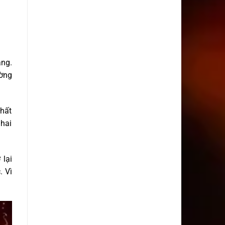
Bài
RIKVIP
Trí
Tuệ
Thời
Thượng
2026
àng.
ường
chất
 hai
 lại
. Vì