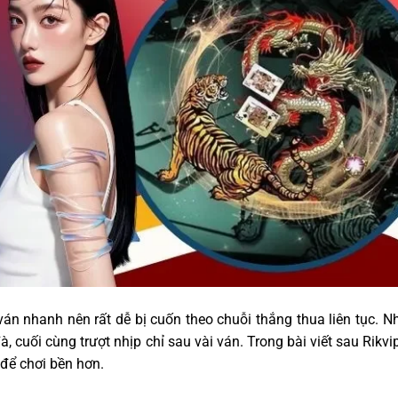
ván nhanh nên rất dễ bị cuốn theo chuỗi thắng thua liên tục. N
, cuối cùng trượt nhịp chỉ sau vài ván. Trong bài viết sau Rikvi
 để chơi bền hơn.