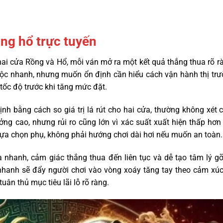
ồng hổ trực tuyến
 hai cửa Rồng và Hổ, mỗi ván mở ra một kết quả thắng thua rõ r
uộc nhanh, nhưng muốn ổn định cần hiểu cách vận hành thị tr
tốc độ trước khi tăng mức đặt.
nh bằng cách so giá trị lá rút cho hai cửa, thường không xét 
ởng cao, nhưng rủi ro cũng lớn vì xác suất xuất hiện thấp hơn
lựa chọn phụ, không phải hướng chơi dài hơi nếu muốn an toàn.
nhanh, cảm giác thắng thua đến liên tục và dễ tạo tâm lý gỡ
 nhanh sẽ đẩy người chơi vào vòng xoáy tăng tay theo cảm xúc
uân thủ mục tiêu lãi lỗ rõ ràng.