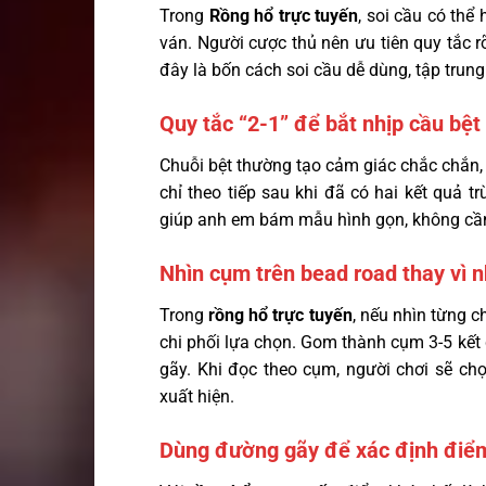
Trong
Rồng hổ trực tuyến
, soi cầu có thể
ván. Người cược thủ nên ưu tiên quy tắc r
đây là bốn cách soi cầu dễ dùng, tập trun
Quy tắc “2-1” để bắt nhịp cầu bệt
Chuỗi bệt thường tạo cảm giác chắc chắn, 
chỉ theo tiếp sau khi đã có hai kết quả t
giúp anh em bám mẫu hình gọn, không cần
Nhìn cụm trên bead road thay vì 
Trong
rồng hổ trực tuyến
, nếu nhìn từng c
chi phối lựa chọn. Gom thành cụm 3-5 kết
gãy. Khi đọc theo cụm, người chơi sẽ ch
xuất hiện.
Dùng đường gãy để xác định điể