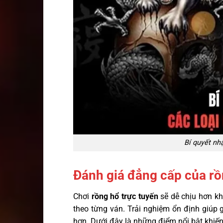
Bí quyết nh
Đánh giá đẳng cấp của rồn
Chơi
rồng hổ trực tuyến
sẽ dễ chịu hơn kh
theo từng ván. Trải nghiệm ổn định giúp 
hơn. Dưới đây là những điểm nổi bật khiến