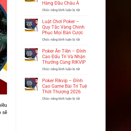
Đĩa
Hàng Đầu Châu Á
–
Chức năng bình luận bị tắt
ở
Cẩm
Tá
Nang
Lả
Chi
Luật Chơi Poker –
Online
Tiết
Quy Tắc Vàng Chinh
Rikvip
Cho
Phục Mọi Bàn Cược
–
Tân
Chức năng bình luận bị tắt
ở
Nơi
Thủ
Luật
Hội
Mới
Chơi
Tụ
Poker Ăn Tiền – Đỉnh
Cược
Poker
Cao
Cao Đấu Trí Và Nhận
–
Thủ
Thưởng Cùng RIKVIP
Quy
Hàng
Chức năng bình luận bị tắt
ở
Tắc
Đầu
Poker
Vàng
Châu
Ăn
Chinh
Poker Rikvip – Đỉnh
Á
Tiền
Phục
Cao Game Bài Trí Tuệ
–
Mọi
Thời Thượng 2026
Đỉnh
Bàn
Chức năng bình luận bị tắt
ở
Cao
Cược
Poker
Đấu
hiều
Rikvip
Trí
p sẽ
–
Và
Đỉnh
Nhận
Cao
Thưởng
Game
Cùng