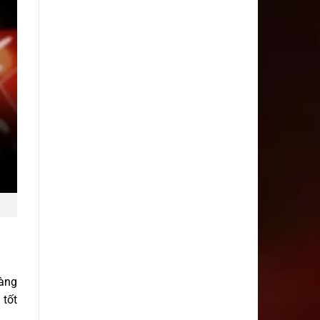
ràng
 tốt