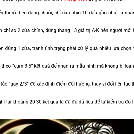
ển thị rõ theo dạng chuỗi, chỉ cần nhìn 10 dấu gần nhất là nhậ
 chỉ so 2 cửa chính, dùng thang 13 giá trị A-K nên người mới
ọn đúng 1 cửa, tránh tình trạng phải xử lý quá nhiều lựa chọn
p theo “cụm 3-5” kết quả để nhận ra mẫu hình mà không bị loạ
tắc “gãy 2/3” để xác định điểm đổi hướng, thay vì đổi liên tục 
hi lại khoảng 20-30 kết quả là đã đủ dữ liệu để tự kiểm tra độ 