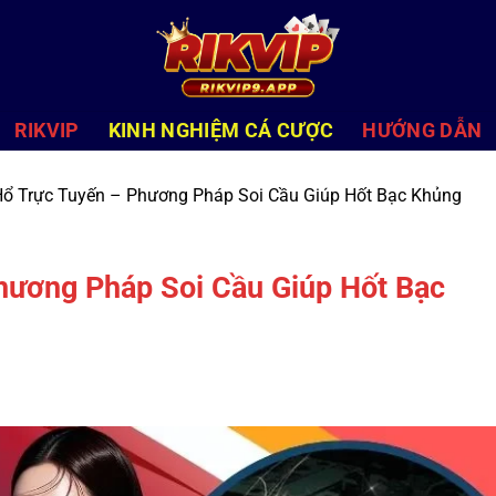
RIKVIP
KINH NGHIỆM CÁ CƯỢC
HƯỚNG DẪN
ổ Trực Tuyến – Phương Pháp Soi Cầu Giúp Hốt Bạc Khủng
hương Pháp Soi Cầu Giúp Hốt Bạc