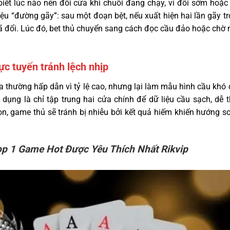
biết lúc nào nên đổi cửa khi chuỗi đang chạy, vì đổi sớm hoặc
ệu “đường gãy”: sau một đoạn bệt, nếu xuất hiện hai lần gãy t
 đã đổi. Lúc đó, bet thủ chuyển sang cách đọc cầu đảo hoặc chờ
ực tuyến tránh lệch nhịp
a thường hấp dẫn vì tỷ lệ cao, nhưng lại làm mẫu hình cầu khó
 dụng là chỉ tập trung hai cửa chính để dữ liệu cầu sạch, dễ 
n, game thủ sẽ tránh bị nhiễu bởi kết quả hiếm khiến hướng so
p 1 Game Hot Được Yêu Thích Nhất Rikvip