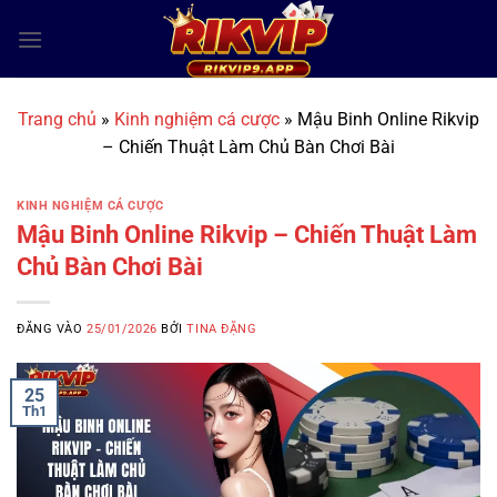
Bỏ
qua
nội
dung
Trang chủ
»
Kinh nghiệm cá cược
»
Mậu Binh Online Rikvip
– Chiến Thuật Làm Chủ Bàn Chơi Bài
KINH NGHIỆM CÁ CƯỢC
Mậu Binh Online Rikvip – Chiến Thuật Làm
Chủ Bàn Chơi Bài
ĐĂNG VÀO
25/01/2026
BỞI
TINA ĐẶNG
25
Th1