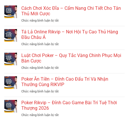
Cách Chơi Xóc Đĩa – Cẩm Nang Chi Tiết Cho Tân
Thủ Mới Cược
Chức năng bình luận bị tắt
ở
Cách
Chơi
Tá Lả Online Rikvip – Nơi Hội Tụ Cao Thủ Hàng
Xóc
Đầu Châu Á
Đĩa
Chức năng bình luận bị tắt
ở
–
Tá
Cẩm
Lả
Luật Chơi Poker – Quy Tắc Vàng Chinh Phục Mọi
Nang
Online
Chi
Bàn Cược
Rikvip
Tiết
Chức năng bình luận bị tắt
ở
–
Cho
Luật
Nơi
Tân
Chơi
Poker Ăn Tiền – Đỉnh Cao Đấu Trí Và Nhận
Hội
Thủ
Poker
Tụ
Thưởng Cùng RIKVIP
Mới
–
Cao
Cược
Chức năng bình luận bị tắt
ở
Quy
Thủ
Poker
Tắc
Hàng
Ăn
Poker Rikvip – Đỉnh Cao Game Bài Trí Tuệ Thời
Vàng
Đầu
Tiền
Chinh
Thượng 2026
Châu
–
Phục
Á
Chức năng bình luận bị tắt
ở
Đỉnh
Mọi
Poker
Cao
Bàn
Rikvip
Đấu
Cược