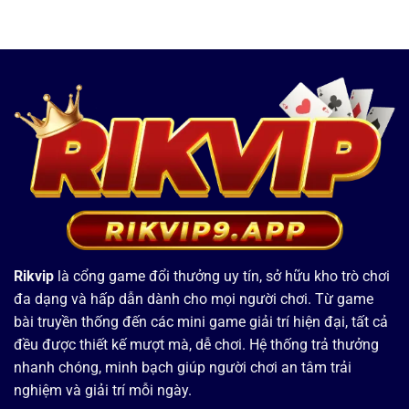
–
Trí
Đỉnh
Và
Cao
Nhận
Game
Thưởng
Bài
Cùng
Trí
RIKVIP
Tuệ
Thời
Thượng
2026
Rikvip
là cổng game đổi thưởng uy tín, sở hữu kho trò chơi
đa dạng và hấp dẫn dành cho mọi người chơi. Từ game
bài truyền thống đến các mini game giải trí hiện đại, tất cả
đều được thiết kế mượt mà, dễ chơi. Hệ thống trả thưởng
nhanh chóng, minh bạch giúp người chơi an tâm trải
nghiệm và giải trí mỗi ngày.