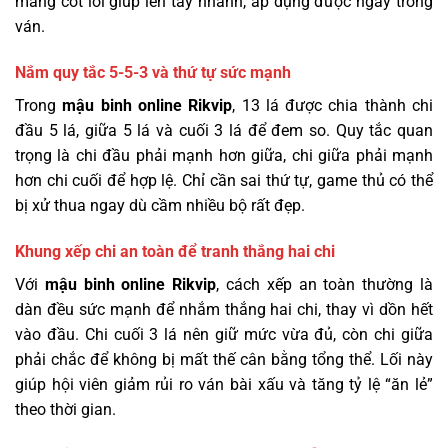
mảng cốt lõi giúp lên tay nhanh, áp dụng được ngay trong
ván.
Nắm quy tắc 5-5-3 và thứ tự sức mạnh
Trong
mậu binh online Rikvip
, 13 lá được chia thành chi
đầu 5 lá, giữa 5 lá và cuối 3 lá để đem so. Quy tắc quan
trọng là chi đầu phải mạnh hơn giữa, chi giữa phải mạnh
hơn chi cuối để hợp lệ. Chỉ cần sai thứ tự, game thủ có thể
bị xử thua ngay dù cầm nhiều bộ rất đẹp.
Khung xếp chi an toàn để tranh thắng hai chi
Với
mậu binh online Rikvip
, cách xếp an toàn thường là
dàn đều sức mạnh để nhắm thắng hai chi, thay vì dồn hết
vào đầu. Chi cuối 3 lá nên giữ mức vừa đủ, còn chi giữa
phải chắc để không bị mất thế cân bằng tổng thể. Lối này
giúp hội viên giảm rủi ro ván bài xấu và tăng tỷ lệ “ăn lẻ”
theo thời gian.