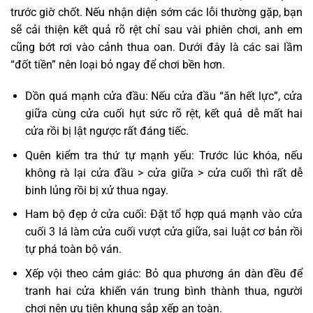
trước giờ chốt. Nếu nhận diện sớm các lỗi thường gặp, bạn
sẽ cải thiện kết quả rõ rệt chỉ sau vài phiên chơi, anh em
cũng bớt rơi vào cảnh thua oan. Dưới đây là các sai lầm
“đốt tiền” nên loại bỏ ngay để chơi bền hơn.
Dồn quá mạnh cửa đầu: Nếu cửa đầu “ăn hết lực”, cửa
giữa cùng cửa cuối hụt sức rõ rệt, kết quả dễ mất hai
cửa rồi bị lật ngược rất đáng tiếc.
Quên kiểm tra thứ tự mạnh yếu: Trước lúc khóa, nếu
không rà lại cửa đầu > cửa giữa > cửa cuối thì rất dễ
binh lủng rồi bị xử thua ngay.
Ham bộ đẹp ở cửa cuối: Đặt tổ hợp quá mạnh vào cửa
cuối 3 lá làm cửa cuối vượt cửa giữa, sai luật cơ bản rồi
tự phá toàn bộ ván.
Xếp vội theo cảm giác: Bỏ qua phương án dàn đều để
tranh hai cửa khiến ván trung bình thành thua, người
chơi nên ưu tiên khung sắp xếp an toàn.