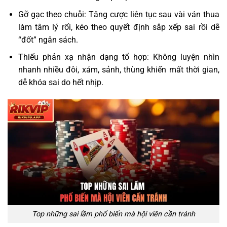
Gỡ gạc theo chuỗi: Tăng cược liên tục sau vài ván thua
làm tâm lý rối, kéo theo quyết định sắp xếp sai rồi dễ
“đốt” ngân sách.
Thiếu phản xạ nhận dạng tổ hợp: Không luyện nhìn
nhanh nhiều đôi, xám, sảnh, thùng khiến mất thời gian,
dễ khóa sai do hết nhịp.
Top những sai lầm phổ biến mà hội viên cần tránh