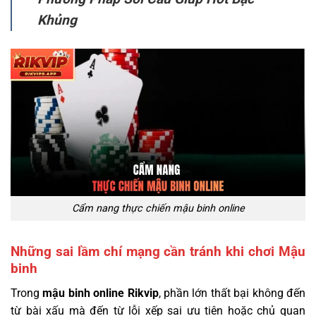
Khủng
Cẩm nang thực chiến mậu binh online
Những sai lầm chí mạng cần tránh khi chơi Mậu
binh
Trong
mậu binh online Rikvip
, phần lớn thất bại không đến
từ bài xấu mà đến từ lỗi xếp sai ưu tiên hoặc chủ quan