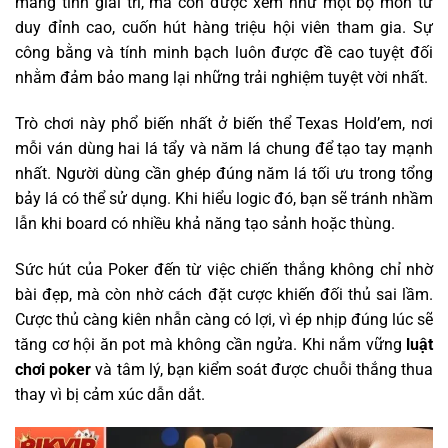
mang tính giải trí, mà còn được xem như một bộ môn tư
duy đỉnh cao, cuốn hút hàng triệu hội viên tham gia. Sự
công bằng và tính minh bạch luôn được đề cao tuyệt đối
nhằm đảm bảo mang lại những trải nghiệm tuyệt vời nhất.
Trò chơi này phổ biến nhất ở biến thể Texas Hold’em, nơi
mỗi ván dùng hai lá tẩy và năm lá chung để tạo tay mạnh
nhất. Người dùng cần ghép đúng năm lá tối ưu trong tổng
bảy lá có thể sử dụng. Khi hiểu logic đó, bạn sẽ tránh nhầm
lẫn khi board có nhiều khả năng tạo sảnh hoặc thùng.
Sức hút của Poker đến từ việc chiến thắng không chỉ nhờ
bài đẹp, mà còn nhờ cách đặt cược khiến đối thủ sai lầm.
Cược thủ càng kiên nhẫn càng có lợi, vì ép nhịp đúng lúc sẽ
tăng cơ hội ăn pot mà không cần ngửa. Khi nắm vững
luật
chơi poker
và tâm lý, bạn kiểm soát được chuỗi thắng thua
thay vì bị cảm xúc dẫn dắt.