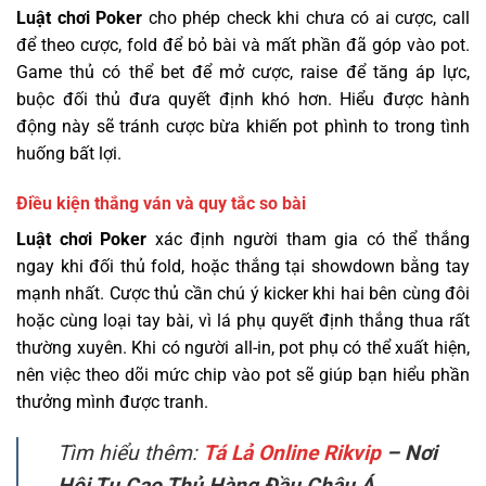
Luật chơi Poker
cho phép check khi chưa có ai cược, call
để theo cược, fold để bỏ bài và mất phần đã góp vào pot.
Game thủ có thể bet để mở cược, raise để tăng áp lực,
buộc đối thủ đưa quyết định khó hơn. Hiểu được hành
động này sẽ tránh cược bừa khiến pot phình to trong tình
huống bất lợi.
Điều kiện thắng ván và quy tắc so bài
Luật chơi Poker
xác định người tham gia có thể thắng
ngay khi đối thủ fold, hoặc thắng tại showdown bằng tay
mạnh nhất. Cược thủ cần chú ý kicker khi hai bên cùng đôi
hoặc cùng loại tay bài, vì lá phụ quyết định thắng thua rất
thường xuyên. Khi có người all-in, pot phụ có thể xuất hiện,
nên việc theo dõi mức chip vào pot sẽ giúp bạn hiểu phần
thưởng mình được tranh.
Tìm hiểu thêm:
Tá Lả Online Rikvip
– Nơi
Hội Tụ Cao Thủ Hàng Đầu Châu Á