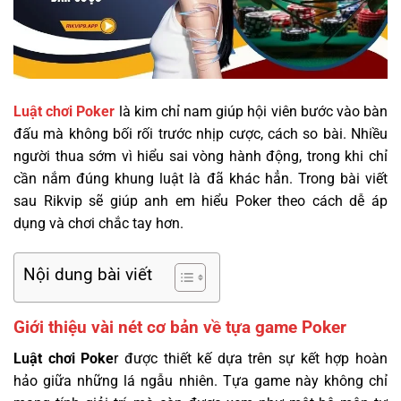
Luật chơi Poker
là kim chỉ nam giúp hội viên bước vào bàn
đấu mà không bối rối trước nhịp cược, cách so bài. Nhiều
người thua sớm vì hiểu sai vòng hành động, trong khi chỉ
cần nắm đúng khung luật là đã khác hẳn. Trong bài viết
sau Rikvip sẽ giúp anh em hiểu Poker theo cách dễ áp
dụng và chơi chắc tay hơn.
Nội dung bài viết
Giới thiệu vài nét cơ bản về tựa game Poker
Luật chơi Poke
r được thiết kế dựa trên sự kết hợp hoàn
hảo giữa những lá ngẫu nhiên. Tựa game này không chỉ