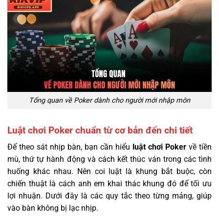
Tổng quan về Poker dành cho người mới nhập môn
Luật chơi Poker chuẩn từ cơ bản đến chi tiết
Để theo sát nhịp bàn, bạn cần hiểu
luật chơi Poker
về tiền
mù, thứ tự hành động và cách kết thúc ván trong các tình
huống khác nhau. Nên coi luật là khung bắt buộc, còn
chiến thuật là cách anh em khai thác khung đó để tối ưu
lợi nhuận. Dưới đây là các quy tắc theo từng mảng, giúp
vào bàn không bị lạc nhịp.