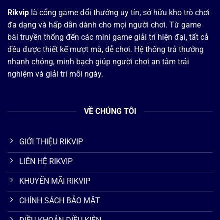
Rikvip
là cổng game đổi thưởng uy tín, sở hữu kho trò chơi
đa dạng và hấp dẫn dành cho mọi người chơi. Từ game
bài truyền thống đến các mini game giải trí hiện đại, tất cả
đều được thiết kế mượt mà, dễ chơi. Hệ thống trả thưởng
nhanh chóng, minh bạch giúp người chơi an tâm trải
nghiệm và giải trí mỗi ngày.
VỀ CHÚNG TÔI
GIỚI THIỆU RIKVIP
LIÊN HỆ RIKVIP
KHUYẾN MÃI RIKVIP
CHÍNH SÁCH BẢO MẬT