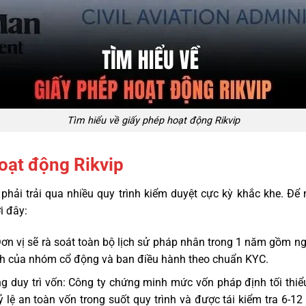
Tìm hiểu về giấy phép hoạt động Rikvip
hoạt động Rikvip
p
phải trải qua nhiều quy trình kiểm duyệt cực kỳ khắc khe. Để 
i đây:
ơn vị sẽ rà soát toàn bộ lịch sử pháp nhân trong 1 năm gồm ng
lịch của nhóm cổ động và ban điều hành theo chuẩn KYC.
ng duy trì vốn: Công ty chứng minh mức vốn pháp định tối thi
ỷ lệ an toàn vốn trong suốt quy trình và được tái kiểm tra 6-