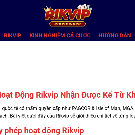
RIKVIP
KINH NGHIỆM CÁ CƯỢC
HƯỚNG DẪN
Hoạt Động Rikvip Nhận Được Kể Từ Kh
quốc tế có thẩm quyền cấp như PAGCOR & Isle of Man, MGA. Ch
ch. Bài viết dưới đây của Rikvip sẽ giới thiệu chi tiết về từng 
ấy phép hoạt động Rikvip