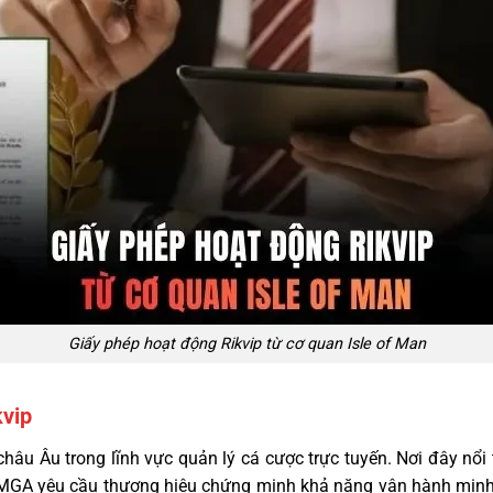
Giấy phép hoạt động Rikvip từ cơ quan Isle of Man
vip
u Âu trong lĩnh vực quản lý cá cược trực tuyến. Nơi đây nổi t
. MGA yêu cầu thương hiệu chứng minh khả năng vận hành minh