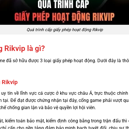
Quá trình cấp giấy phép hoạt động Rikvip
 Rikvip là gì?
e đã sở hữu được 3 loại giấy phép hoạt động. Dưới đây là thông
 Rikvip
y tín về lĩnh vực cá cược ở khu vực châu Á, trực thuộc chính
n tại. Để đạt được chứng nhận tại đây, cổng game phải vượt qu
chế chống gian lận và bảo vệ quyền lợi hội viên.
t, kiểm toán bảo mật, kiểm định công bằng trong trận đấu thì
chỉ cấp cho nền tảng đảm bảo minh bạch tuyệt đối, chịu sự th