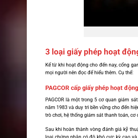
3 loại giấy phép hoạt động
Kể từ khi hoạt động cho đến nay, cổng gam
mọi người nên đọc để hiểu thêm. Cụ thể:
PAGCOR cấp giấy phép hoạt động
PAGCOR là một trong 5 cơ quan giám sát u
năm 1983 và duy trì bền vững cho đến hiệ
trò chơi, hệ thống giám sát thanh toán, cơ 
Sau khi hoàn thành vòng đánh giá kỹ thuậ
loại chứng nhận có độ khó cực kỳ cao và 