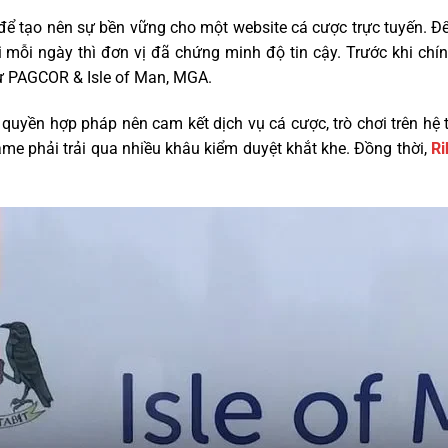
 để tạo nên sự bền vững cho một website cá cược trực tuyến. Để
 mỗi ngày thì đơn vị đã chứng minh độ tin cậy. Trước khi chí
ư PAGCOR & Isle of Man, MGA.
uyền hợp pháp nên cam kết dịch vụ cá cược, trò chơi trên hệ t
e phải trải qua nhiều khâu kiểm duyệt khắt khe. Đồng thời,
Ri