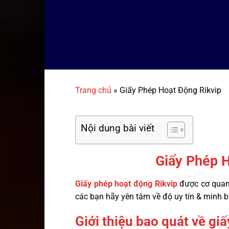
Bỏ
qua
nội
dung
Trang chủ
»
Giấy Phép Hoạt Động Rikvip
Nội dung bài viết
Giấy Phép 
Giấy phép hoạt động Rikvip
được cơ quan 
các bạn hãy yên tâm về độ uy tín & minh bạ
Giới thiệu bao quát về gi