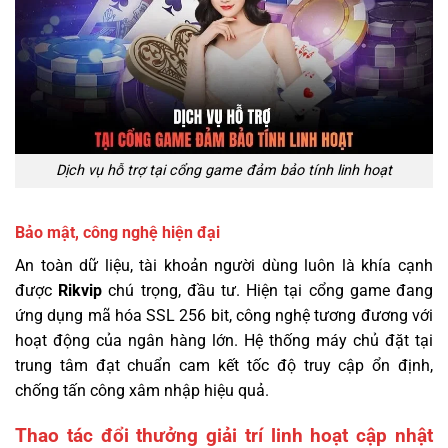
Dịch vụ hỗ trợ tại cổng game đảm bảo tính linh hoạt
Bảo mật, công nghệ hiện đại
An toàn dữ liệu, tài khoản người dùng luôn là khía cạnh
được
Rikvip
chú trọng, đầu tư. Hiện tại cổng game đang
ứng dụng mã hóa SSL 256 bit, công nghệ tương đương với
hoạt động của ngân hàng lớn. Hệ thống máy chủ đặt tại
trung tâm đạt chuẩn cam kết tốc độ truy cập ổn định,
chống tấn công xâm nhập hiệu quả.
Thao tác đổi thưởng giải trí linh hoạt cập nhật