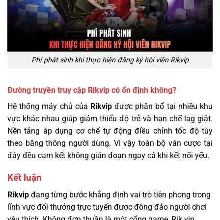
Phí phát sinh khi thực hiện đăng ký hội viên Rikvip
Đường truyền truy cập Rikvip có ổn định không?
Hệ thống máy chủ của
Rikvip
được phân bổ tại nhiều khu
vực khác nhau giúp giảm thiểu độ trễ và hạn chế lag giật.
Nền tảng áp dụng cơ chế tự động điều chỉnh tốc độ tùy
theo băng thông người dùng. Vì vậy toàn bộ ván cược tại
đây đều cam kết không gián đoạn ngay cả khi kết nối yếu.
Kết luận
Rikvip
đang từng bước khẳng định vai trò tiên phong trong
lĩnh vực đổi thưởng trực tuyến được đông đảo người chơi
yêu thích. Không đơn thuần là một cổng game, Rik vip