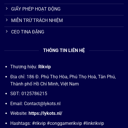
GIẤY PHÉP HOẠT ĐỘNG
MIỄN TRỪ TRÁCH NHIỆM
CEO TINA ĐẶNG
THÔNG TIN LIÊN HỆ
Thương hiệu:
Rikvip
Địa chỉ: 186 Đ. Phú Thọ Hòa, Phú Thọ Hoà, Tân Phú,
Thành phố Hồ Chí Minh, Việt Nam
SĐT: 0125786215
Email:
Contact@lykots.nl
Website:
https://lykots.nl/
Hashtags: #rikvip #conggamerikvip #linkrikvip