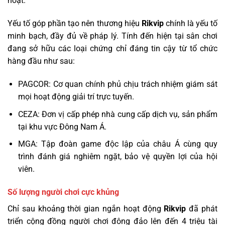
hoạt.
Yếu tố góp phần tạo nên thương hiệu
Rikvip
chính là yếu tố
minh bạch, đầy đủ về pháp lý. Tính đến hiện tại sân chơi
đang sở hữu các loại chứng chỉ đáng tin cậy từ tổ chức
hàng đầu như sau:
PAGCOR: Cơ quan chính phủ chịu trách nhiệm giám sát
mọi hoạt động giải trí trực tuyến.
CEZA: Đơn vị cấp phép nhà cung cấp dịch vụ, sản phẩm
tại khu vực Đông Nam Á.
MGA: Tập đoàn game độc lập của châu Á cùng quy
trình đánh giá nghiêm ngặt, bảo vệ quyền lợi của hội
viên.
Số lượng người chơi cực khủng
Chỉ sau khoảng thời gian ngắn hoạt động
Rikvip
đã phát
triển cộng đồng người chơi đông đảo lên đến 4 triệu tài