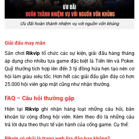
Ưu đãi hoàn thành nhiệm vụ với nguồn vốn khủng
Giải đấu may mắn
Sân chơi
Rikvip
tổ chức các sự kiện, giải đấu hàng tháng
áp dụng cho nhiều tựa game đặc biệt là Tiến lên và Poker.
Quỹ thưởng tích hợp lên đến 3 tỷ đồng hứa hẹn tạo nên cơ
hội làm giàu siêu tốc. Hơn hết các giải đấu gần đây có hơn
25.000 hội viên góp mặt cũng như nhận thưởng.
FAQ – Câu hỏi thường gặp
Hiện tại
Rikvip
ghi nhận hàng loạt những câu hỏi, băn
khoăn từ cộng đồng hội viên. Kèm theo đó là những câu
trả lời dựa theo thực tế vận hành của cổng game. Cụ thể:
Rikvip có phải là trang web lừa đảo hay không?