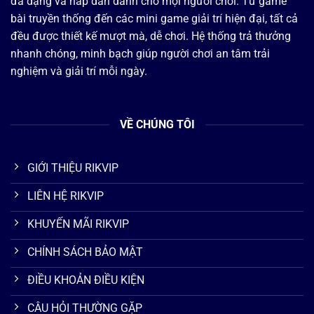
đa dạng và hấp dẫn dành cho mọi người chơi. Từ game
bài truyền thống đến các mini game giải trí hiện đại, tất cả
đều được thiết kế mượt mà, dễ chơi. Hệ thống trả thưởng
nhanh chóng, minh bạch giúp người chơi an tâm trải
nghiệm và giải trí mỗi ngày.
VỀ CHÚNG TÔI
GIỚI THIỆU RIKVIP
LIÊN HỆ RIKVIP
KHUYẾN MÃI RIKVIP
CHÍNH SÁCH BẢO MẬT
ĐIỀU KHOẢN ĐIỀU KIỆN
CÂU HỎI THƯỜNG GẶP