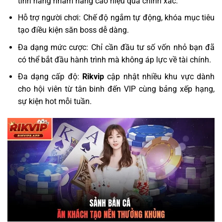
tính năng nhằm nâng cao hiệu quả chính xác.
Hỗ trợ người chơi: Chế độ ngắm tự động, khóa mục tiêu
tạo điều kiện săn boss dễ dàng.
Đa dạng mức cược: Chỉ cần đầu tư số vốn nhỏ bạn đã
có thể bắt đầu hành trình mà không áp lực về tài chính.
Đa dạng cấp độ:
Rikvip
cập nhật nhiều khu vực dành
cho hội viên từ tân binh đến VIP cùng bảng xếp hạng,
sự kiện hot mỗi tuần.