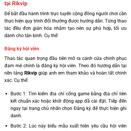
tại Rikvip
Để bắt đầu hành trình trực tuyến cộng đồng người chơi cần
thực hiện quy trình đổi thưởng được hướng dẫn. Từng thao
tác đều đơn giản hóa nhằm tạo nên sự phù hợp, tối ưu
dành cho tân binh. Cụ thể:
Đăng ký hội viên
Thao tác quan trọng đầu tiên mở ra cánh cửa chinh phục
đam mê chính là đăng ký hội viên. Theo đó hướng dẫn tại
nền tảng
Rikvip
giúp anh em tham khảo và hoàn tất chính
xác. Cụ thể:
Bước 1: Tìm kiếm địa chỉ cổng game bằng địa chỉ liên
kết chuẩn xác hoặc khởi động app đã cài đặt. Tiếp đến
ngay tại trang chủ nhấn chọn Đăng ký để thực hiện ghi
danh.
Bước 2: Lúc này biểu mẫu xuất hiện yêu cầu hội viên