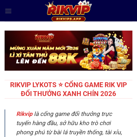
Bỏ
qua
nội
dung
RIKVIP LYKOTS ⭐️ CỔNG GAME RIK VIP
ĐỔI THƯỞNG XANH CHÍN 2026
Rikvip
là cổng game đổi thưởng trực
tuyến hàng đầu, sở hữu kho trò chơi
phong phú từ bài lá truyền thống, tài xỉu,