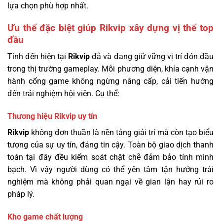
lựa chọn phù hợp nhất.
Ưu thế đặc biệt giúp Rikvip xây dựng vị thế top
đầu
Tính đến hiện tại
Rikvip
đã và đang giữ vững vị trí đón đầu
trong thị trường gameplay. Mỗi phương diện, khía cạnh vận
hành cổng game không ngừng nâng cấp, cải tiến hướng
đến trải nghiệm hội viên. Cụ thể:
Thương hiệu Rikvip uy tín
Rikvip
không đơn thuần là nền tảng giải trí mà còn tạo biểu
tượng của sự uy tín, đáng tin cậy. Toàn bộ giao dịch thanh
toán tại đây đều kiểm soát chặt chẽ đảm bảo tính minh
bạch. Vì vậy người dùng có thể yên tâm tận hưởng trải
nghiệm mà không phải quan ngại về gian lận hay rủi ro
pháp lý.
Kho game chất lượng