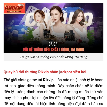
Đá gà với hệ thống kèo chất lượng, đa dạng
Quay hũ đổi thưởng Rikvip nhận jackpot siêu hời
Thế giới slots game tại
Rikvip
luôn náo nhiệt nhờ tỷ lệ hoàn
trả cao, giao diện thông minh. Đây chắc chắn sẽ là điểm
đến lý tưởng dành cho những tín đồ mong muốn thử vận
may, chính phục lợi nhuận lên đến hàng tỷ đồng. Từng chủ
đề, nội dung đều tái hiện tính năng hiện đại đảm bảo sự