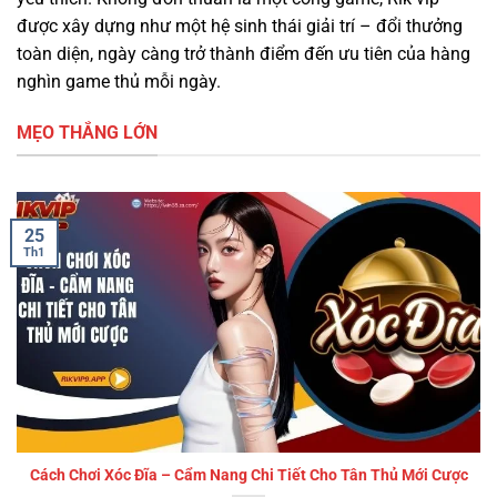
được xây dựng như một hệ sinh thái giải trí – đổi thưởng
toàn diện, ngày càng trở thành điểm đến ưu tiên của hàng
nghìn game thủ mỗi ngày.
MẸO THẮNG LỚN
25
Th1
Cách Chơi Xóc Đĩa – Cẩm Nang Chi Tiết Cho Tân Thủ Mới Cược