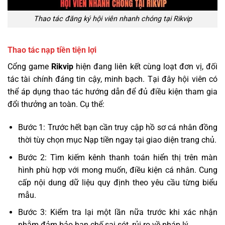
Thao tác đăng ký hội viên nhanh chóng tại Rikvip
Thao tác nạp tiền tiện lợi
Cổng game
Rikvip
hiện đang liên kết cùng loạt đơn vị, đối
tác tài chính đáng tin cậy, minh bạch. Tại đây hội viên có
thể áp dụng thao tác hướng dẫn để đủ điều kiện tham gia
đổi thưởng an toàn. Cụ thể:
Bước 1: Trước hết bạn cần truy cập hồ sơ cá nhân đồng
thời tùy chọn mục Nạp tiền ngay tại giao diện trang chủ.
Bước 2: Tìm kiếm kênh thanh toán hiển thị trên màn
hình phù hợp với mong muốn, điều kiện cá nhân. Cung
cấp nội dung dữ liệu quy định theo yêu cầu từng biểu
mẫu.
Bước 3: Kiểm tra lại một lần nữa trước khi xác nhận
nhằm đảm bảo hạn chế sai sót, rủi ro về pháp lý.