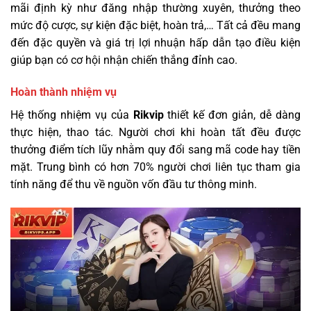
mãi định kỳ như đăng nhập thường xuyên, thưởng theo
mức độ cược, sự kiện đặc biệt, hoàn trả,… Tất cả đều mang
đến đặc quyền và giá trị lợi nhuận hấp dẫn tạo điều kiện
giúp bạn có cơ hội nhận chiến thắng đỉnh cao.
Hoàn thành nhiệm vụ
Hệ thống nhiệm vụ của
Rikvip
thiết kế đơn giản, dễ dàng
thực hiện, thao tác. Người chơi khi hoàn tất đều được
thưởng điểm tích lũy nhằm quy đổi sang mã code hay tiền
mặt. Trung bình có hơn 70% người chơi liên tục tham gia
tính năng để thu về nguồn vốn đầu tư thông minh.