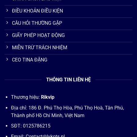
ĐIỀU KHOẢN ĐIỀU KIỆN
CÂU HỎI THƯỜNG GẶP
GIẤY PHÉP HOẠT ĐỘNG
MIỄN TRỪ TRÁCH NHIỆM
CEO TINA ĐẶNG
THÔNG TIN LIÊN HỆ
Thương hiệu:
Rikvip
Địa chỉ: 186 Đ. Phú Thọ Hòa, Phú Thọ Hoà, Tân Phú,
Thành phố Hồ Chí Minh, Việt Nam
SĐT: 0125786215
Email:
Contact@lykots.nl