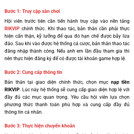
Bước 1: Truy cập sân chơi
Hội viên trước tiên cần tiến hành truy cập vào nền tảng
RIKVIP
chính thức. Khi thao tác, bản thân cần phải thực
hiện cẩn thận, kỹ lưỡng để qua đó hạn chế được bẫy lừa
đảo.
Sau khi vào được hệ thống cá cược, bản thân thao tác
đăng nhập thành công. Nếu anh em lần đầu tham gia thì
nên thực hiện đăng ký để có được tài khoản game hợp lệ.
Bước 2: Cung cấp thông tin
Bản thân tại giao diện chính thức, chọn mục
nạp tiền
RIKVIP
. Lúc này hệ thống sẽ cung cấp giao diện hợp lệ với
đầy đủ các mục quan trọng. Yêu cầu hội viên lựa chọn
phương thức thanh toán phù hợp và cung cấp đầy đủ
thông tin cá nhân.
Bước 3: Thực hiện chuyển khoản