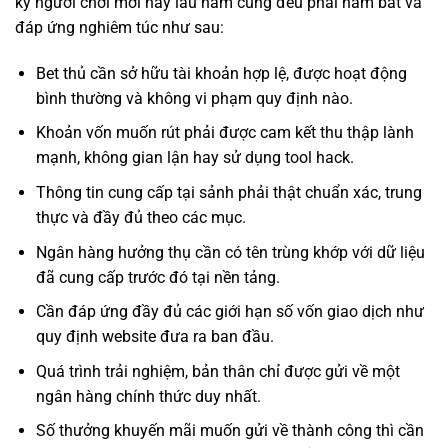
kỳ người chơi mới hay lâu năm cũng đều phải nắm bắt và
đáp ứng nghiêm túc như sau:
Bet thủ cần sở hữu tài khoản hợp lệ, được hoạt động
bình thường và không vi phạm quy định nào.
Khoản vốn muốn rút phải được cam kết thu thập lành
mạnh, không gian lận hay sử dụng tool hack.
Thông tin cung cấp tại sảnh phải thật chuẩn xác, trung
thực và đầy đủ theo các mục.
Ngân hàng hưởng thụ cần có tên trùng khớp với dữ liệu
đã cung cấp trước đó tại nền tảng.
Cần đáp ứng đầy đủ các giới hạn số vốn giao dịch như
quy định website đưa ra ban đầu.
Quá trình trải nghiệm, bản thân chỉ được gửi về một
ngân hàng chính thức duy nhất.
Số thưởng khuyến mãi muốn gửi về thành công thì cần