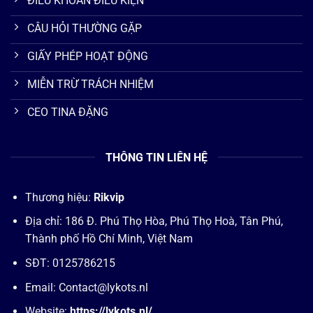
ĐIỀU KHOẢN ĐIỀU KIỆN
CÂU HỎI THƯỜNG GẶP
GIẤY PHÉP HOẠT ĐỘNG
MIỄN TRỪ TRÁCH NHIỆM
CEO TINA ĐẶNG
THÔNG TIN LIÊN HỆ
Thương hiệu:
Rikvip
Địa chỉ: 186 Đ. Phú Thọ Hòa, Phú Thọ Hoà, Tân Phú,
Thành phố Hồ Chí Minh, Việt Nam
SĐT: 0125786215
Email:
Contact@lykots.nl
Website:
https://lykots.nl/