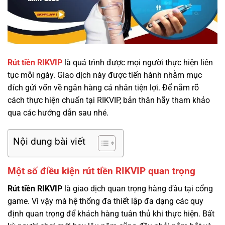
Rút tiền RIKVIP
là quá trình được mọi người thực hiện liên
tục mỗi ngày. Giao dịch này được tiến hành nhằm mục
đích gửi vốn về ngân hàng cá nhân tiện lợi. Để nắm rõ
cách thực hiện chuẩn tại RIKVIP, bản thân hãy tham khảo
qua các hướng dẫn sau nhé.
Nội dung bài viết
Một số điều kiện rút tiền RIKVIP quan trọng
Rút tiền RIKVIP
là giao dịch quan trọng hàng đầu tại cổng
game. Vì vậy mà hệ thống đa thiết lập đa dạng các quy
định quan trọng để khách hàng tuân thủ khi thực hiện. Bất