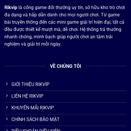
Rikvip
là cổng game đổi thưởng uy tín, sở hữu kho trò chơi
đa dạng và hấp dẫn dành cho mọi người chơi. Từ game
bài truyền thống đến các mini game giải trí hiện đại, tất cả
đều được thiết kế mượt mà, dễ chơi. Hệ thống trả thưởng
nhanh chóng, minh bạch giúp người chơi an tâm trải
nghiệm và giải trí mỗi ngày.
VỀ CHÚNG TÔI
GIỚI THIỆU RIKVIP
LIÊN HỆ RIKVIP
KHUYẾN MÃI RIKVIP
CHÍNH SÁCH BẢO MẬT