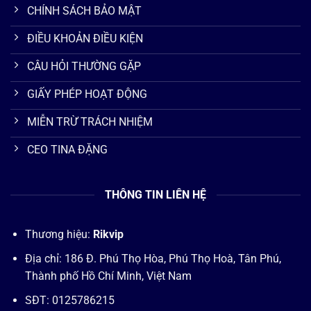
CHÍNH SÁCH BẢO MẬT
ĐIỀU KHOẢN ĐIỀU KIỆN
CÂU HỎI THƯỜNG GẶP
GIẤY PHÉP HOẠT ĐỘNG
MIỄN TRỪ TRÁCH NHIỆM
CEO TINA ĐẶNG
THÔNG TIN LIÊN HỆ
Thương hiệu:
Rikvip
Địa chỉ: 186 Đ. Phú Thọ Hòa, Phú Thọ Hoà, Tân Phú,
Thành phố Hồ Chí Minh, Việt Nam
SĐT: 0125786215