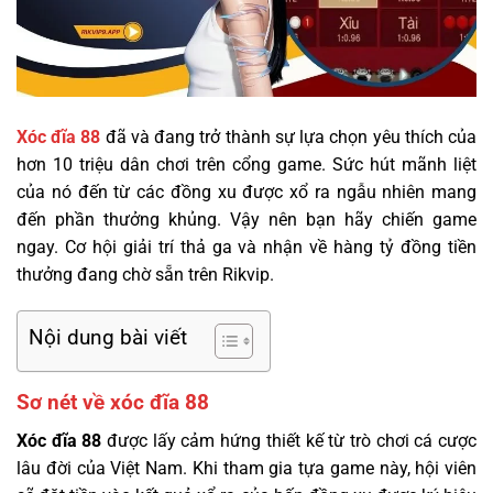
Xóc đĩa 88
đã và đang trở thành sự lựa chọn yêu thích của
hơn 10 triệu dân chơi trên cổng game. Sức hút mãnh liệt
của nó đến từ các đồng xu được xổ ra ngẫu nhiên mang
đến phần thưởng khủng. Vậy nên bạn hãy chiến game
ngay. Cơ hội giải trí thả ga và nhận về hàng tỷ đồng tiền
thưởng đang chờ sẵn trên Rikvip.
Nội dung bài viết
Sơ nét về xóc đĩa 88
Xóc đĩa 88
được lấy cảm hứng thiết kế từ trò chơi cá cược
lâu đời của Việt Nam. Khi tham gia tựa game này, hội viên