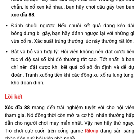
chẵn, lẻ xổ xen kẽ nhau, bạn hãy chơi cầu gãy trên bàn
xóc đĩa 88
.
Đánh chuỗi ngược: Nếu chuỗi kết quả đang kéo dài
bỗng dưng bị gãy, bạn hãy đánh ngược lại với những gì
vừa xổ ra. Xác suất trúng thưởng lúc này thường rất lớn.
Bắt và bỏ ván hợp lý: Hội viên không nên đặt cược liên
tục vì độ sai số khi đó thường rất cao. Tốt nhất là bạn
chỉ nên đặt cược khi kết quả xổ số ổn định và dễ dự
đoán. Tránh xuống tiền khi các đồng xu xổ ra lung tung,
khó đoán định.
Lời kết
Xóc đĩa 88
mang đến trải nghiệm tuyệt vời cho hội viên
tham gia. Nó đồng thời còn mở ra cơ hội nhận thưởng hấp
dẫn cho người chơi may mắn nhất. Vậy nên hãy thử ngay.
Trò chơi cực cuốn trên cổng game
Rikvip
đang sẵn sàng
chào đón quý hội viên nhà nghề.