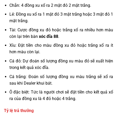
Chẵn: 4 đồng xu xổ ra 2 mặt đỏ 2 mặt trắng.
Lẻ: Đồng xu xổ ra 1 mặt đỏ 3 mặt trắng hoặc 3 mặt đỏ 1
mặt trắng.
Tài: Cược đồng xu đỏ hoặc trắng xổ ra nhiều hơn màu
còn lại trên bàn
xóc đĩa 88
.
Xỉu: Đặt tiền cho màu đồng xu đỏ hoặc trắng xổ ra ít
hơn màu còn lại.
Cá đỏ: Dự đoán số lượng đồng xu màu đỏ sẽ xuất hiện
trong kết quả xóc đĩa.
Cá trắng: Đoán số lượng đồng xu màu trắng sẽ xổ ra
sau khi Dealer khui bát.
Ô đặc biệt: Tức là người chơi sẽ đặt tiền cho kết quả xổ
ra của đồng xu là 4 đỏ hoặc 4 trắng.
Tỷ lệ trả thưởng