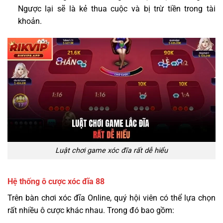
Ngược lại sẽ là kẻ thua cuộc và bị trừ tiền trong tài
khoản.
Luật chơi game xóc đĩa rất dễ hiểu
Hệ thống ô cược xóc đĩa 88
Trên bàn chơi xóc đĩa Online, quý hội viên có thể lựa chọn
rất nhiều ô cược khác nhau. Trong đó bao gồm: