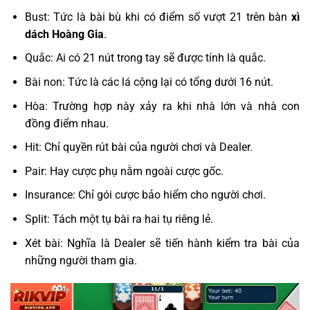
Bust: Tức là bài bù khi có điểm số vượt 21 trên bàn
xì
dách Hoàng Gia
.
Quắc: Ai có 21 nút trong tay sẽ được tính là quắc.
Bài non: Tức là các lá cộng lại có tổng dưới 16 nút.
Hòa: Trường hợp này xảy ra khi nhà lớn và nhà con
đồng điểm nhau.
Hit: Chỉ quyền rút bài của người chơi và Dealer.
Pair: Hay cược phụ nằm ngoài cược gốc.
Insurance: Chỉ gói cược bảo hiểm cho người chơi.
Split: Tách một tụ bài ra hai tụ riêng lẻ.
Xét bài: Nghĩa là Dealer sẽ tiến hành kiểm tra bài của
những người tham gia.