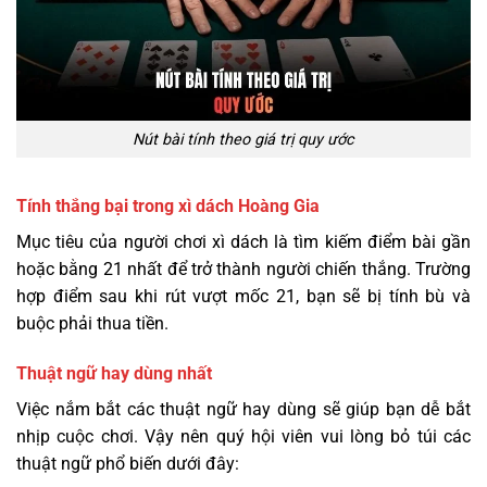
Nút bài tính theo giá trị quy ước
Tính thắng bại trong xì dách Hoàng Gia
Mục tiêu của người chơi xì dách là tìm kiếm điểm bài gần
hoặc bằng 21 nhất để trở thành người chiến thắng. Trường
hợp điểm sau khi rút vượt mốc 21, bạn sẽ bị tính bù và
buộc phải thua tiền.
Thuật ngữ hay dùng nhất
Việc nắm bắt các thuật ngữ hay dùng sẽ giúp bạn dễ bắt
nhịp cuộc chơi. Vậy nên quý hội viên vui lòng bỏ túi các
thuật ngữ phổ biến dưới đây: