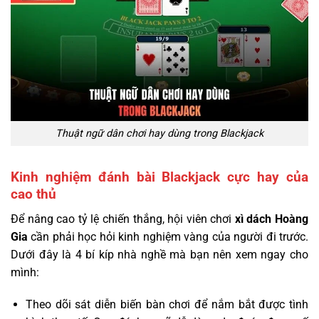
Thuật ngữ dân chơi hay dùng trong Blackjack
Kinh nghiệm đánh bài Blackjack cực hay của
cao thủ
Để nâng cao tỷ lệ chiến thắng, hội viên chơi
xì dách Hoàng
Gia
cần phải học hỏi kinh nghiệm vàng của người đi trước.
Dưới đây là 4 bí kíp nhà nghề mà bạn nên xem ngay cho
mình:
Theo dõi sát diễn biến bàn chơi để nắm bắt được tình