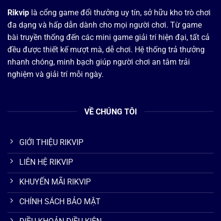
Rikvip
là cổng game đổi thưởng uy tín, sở hữu kho trò chơi
đa dạng và hấp dẫn dành cho mọi người chơi. Từ game
bài truyền thống đến các mini game giải trí hiện đại, tất cả
đều được thiết kế mượt mà, dễ chơi. Hệ thống trả thưởng
nhanh chóng, minh bạch giúp người chơi an tâm trải
nghiệm và giải trí mỗi ngày.
VỀ CHÚNG TÔI
GIỚI THIỆU RIKVIP
LIÊN HỆ RIKVIP
KHUYẾN MÃI RIKVIP
CHÍNH SÁCH BẢO MẬT