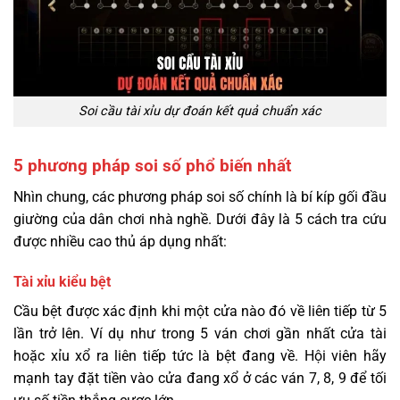
Soi cầu tài xỉu dự đoán kết quả chuẩn xác
5 phương pháp soi số phổ biến nhất
Nhìn chung, các phương pháp soi số chính là bí kíp gối đầu
giường của dân chơi nhà nghề. Dưới đây là 5 cách tra cứu
được nhiều cao thủ áp dụng nhất:
Tài xỉu kiểu bệt
Cầu bệt được xác định khi một cửa nào đó về liên tiếp từ 5
lần trở lên. Ví dụ như trong 5 ván chơi gần nhất cửa tài
hoặc xỉu xổ ra liên tiếp tức là bệt đang về. Hội viên hãy
mạnh tay đặt tiền vào cửa đang xổ ở các ván 7, 8, 9 để tối