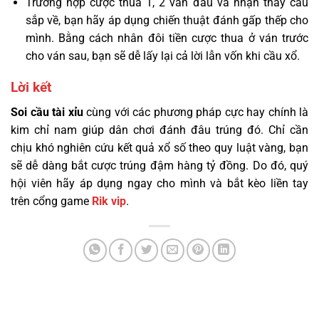
Trường hợp cược thua 1, 2 ván đầu và nhận thấy cầu
sắp về, bạn hãy áp dụng chiến thuật đánh gấp thếp cho
mình. Bằng cách nhân đôi tiền cược thua ở ván trước
cho ván sau, bạn sẽ dễ lấy lại cả lời lẫn vốn khi cầu xổ.
Lời kết
Soi cầu tài xỉu
cùng với các phương pháp cực hay chính là
kim chỉ nam giúp dân chơi đánh đâu trúng đó. Chỉ cần
chịu khó nghiên cứu kết quả xổ số theo quy luật vàng, bạn
sẽ dễ dàng bắt cược trúng đậm hàng tỷ đồng. Do đó, quý
hội viên hãy áp dụng ngay cho mình và bắt kèo liền tay
trên cổng game
Rik vip
.