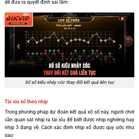
dễ đưa ra quyết định sai lầm.
Xổ số kiểu nhảy cóc thay đổi kết quả liên tục
Tài xỉu xổ theo nhịp
Trong phương pháp dự đoán kết quả xổ số này, người chơi
cần quan sát nhịp ra tài xỉu để biết được nhịp nghiêng hay
nhịp 3 đang về. Cách xác định nhịp xổ được quy ước như
sau: