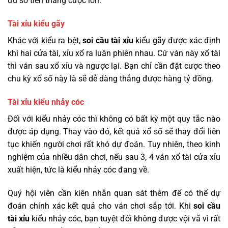
ưu số tiền thắng cược lớn.
Tài xỉu kiểu gãy
Khác với kiểu ra bệt,
soi cầu tài xỉu
kiểu gãy được xác định
khi hai cửa tài, xỉu xổ ra luân phiên nhau. Cứ ván này xổ tài
thì ván sau xổ xỉu và ngược lại. Bạn chỉ cần đặt cược theo
chu kỳ xổ số này là sẽ dễ dàng thắng được hàng tỷ đồng.
Tài xỉu kiểu nhảy cóc
Đối với kiểu nhảy cóc thì không có bất kỳ một quy tắc nào
được áp dụng. Thay vào đó, kết quả xổ số sẽ thay đổi liên
tục khiến người chơi rất khó dự đoán. Tuy nhiên, theo kinh
nghiệm của nhiều dân chơi, nếu sau 3, 4 ván xổ tài cửa xỉu
xuất hiện, tức là kiểu nhảy cóc đang về.
Quý hội viên cần kiên nhẫn quan sát thêm để có thể dự
đoán chính xác kết quả cho ván chơi sắp tới. Khi
soi cầu
tài xỉu
kiểu nhảy cóc, bạn tuyệt đối không được vội vã vì rất