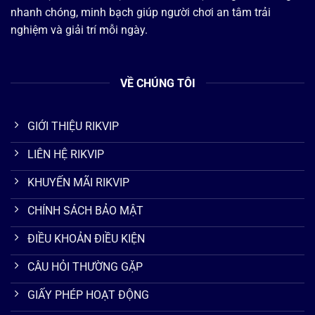
nhanh chóng, minh bạch giúp người chơi an tâm trải
nghiệm và giải trí mỗi ngày.
VỀ CHÚNG TÔI
GIỚI THIỆU RIKVIP
LIÊN HỆ RIKVIP
KHUYẾN MÃI RIKVIP
CHÍNH SÁCH BẢO MẬT
ĐIỀU KHOẢN ĐIỀU KIỆN
CÂU HỎI THƯỜNG GẶP
GIẤY PHÉP HOẠT ĐỘNG