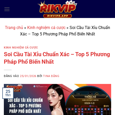
Bỏ
qua
nội
dung
Trang chủ
»
Kinh nghiệm cá cược
»
Soi Cầu Tài Xỉu Chuẩn
Xác – Top 5 Phương Pháp Phổ Biến Nhất
KINH NGHIỆM CÁ CƯỢC
Soi Cầu Tài Xỉu Chuẩn Xác – Top 5 Phương
Pháp Phổ Biến Nhất
ĐĂNG VÀO
25/01/2026
BỞI
TINA ĐẶNG
25
Th1