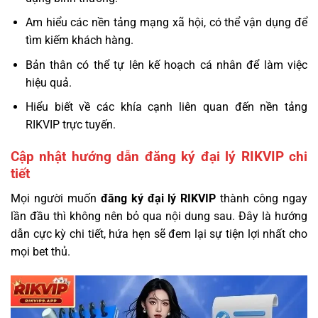
Am hiểu các nền tảng mạng xã hội, có thể vận dụng để
tìm kiếm khách hàng.
Bản thân có thể tự lên kế hoạch cá nhân để làm việc
hiệu quả.
Hiểu biết về các khía cạnh liên quan đến nền tảng
RIKVIP trực tuyến.
Cập nhật hướng dẫn đăng ký đại lý RIKVIP chi
tiết
Mọi người muốn
đăng ký đại lý RIKVIP
thành công ngay
lần đầu thì không nên bỏ qua nội dung sau. Đây là hướng
dẫn cực kỳ chi tiết, hứa hẹn sẽ đem lại sự tiện lợi nhất cho
mọi bet thủ.