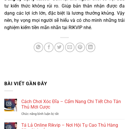
tư kiến thức không rủi ro. Giúp bản thân nhận được đa
dạng các lợi ích lớn, đặc biệt là lương thưởng khủng. Vậy
nên, hy vọng mọi người sẽ hiểu và có cho mình những trải
nghiệm kiếm tiền mãn nhãn tại RIKVIP nhé.
BÀI VIẾT GẦN ĐÂY
Cách Chơi Xóc Đĩa – Cẩm Nang Chi Tiết Cho Tân
Thủ Mới Cược
Chức năng bình luận bị tắt
ở
Cách
Chơi
Tá Lả Online Rikvip – Nơi Hội Tụ Cao Thủ Hàng
Xóc