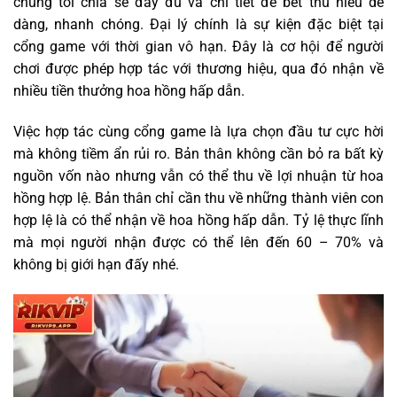
chúng tôi chia sẻ đầy đủ và chi tiết để bet thủ hiểu dễ
dàng, nhanh chóng.
Đại lý chính là sự kiện đặc biệt tại
cổng game với thời gian vô hạn. Đây là cơ hội để người
chơi được phép hợp tác với thương hiệu, qua đó nhận về
nhiều tiền thưởng hoa hồng hấp dẫn.
Việc hợp tác cùng cổng game là lựa chọn đầu tư cực hời
mà không tiềm ẩn rủi ro. Bản thân không cần bỏ ra bất kỳ
nguồn vốn nào nhưng vẫn có thể thu về lợi nhuận từ hoa
hồng hợp lệ.
Bản thân chỉ cần thu về những thành viên con
hợp lệ là có thể nhận về hoa hồng hấp dẫn. Tỷ lệ thực lĩnh
mà mọi người nhận được có thể lên đến 60 – 70% và
không bị giới hạn đấy nhé.