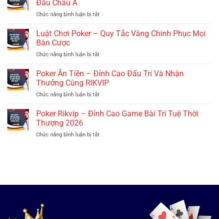
Đầu Châu Á
Đĩa
Chức năng bình luận bị tắt
ở
–
Tá
Cẩm
Lả
Luật Chơi Poker – Quy Tắc Vàng Chinh Phục Mọi
Nang
Online
Chi
Bàn Cược
Rikvip
Tiết
Chức năng bình luận bị tắt
ở
–
Cho
Luật
Nơi
Tân
Chơi
Poker Ăn Tiền – Đỉnh Cao Đấu Trí Và Nhận
Hội
Thủ
Poker
Tụ
Thưởng Cùng RIKVIP
Mới
–
Cao
Cược
Chức năng bình luận bị tắt
ở
Quy
Thủ
Poker
Tắc
Hàng
Ăn
Poker Rikvip – Đỉnh Cao Game Bài Trí Tuệ Thời
Vàng
Đầu
Tiền
Chinh
Thượng 2026
Châu
–
Phục
Á
Chức năng bình luận bị tắt
ở
Đỉnh
Mọi
Poker
Cao
Bàn
Rikvip
Đấu
Cược
–
Trí
Đỉnh
Và
Cao
Nhận
Game
Thưởng
Bài
Cùng
Trí
RIKVIP
Tuệ
Thời