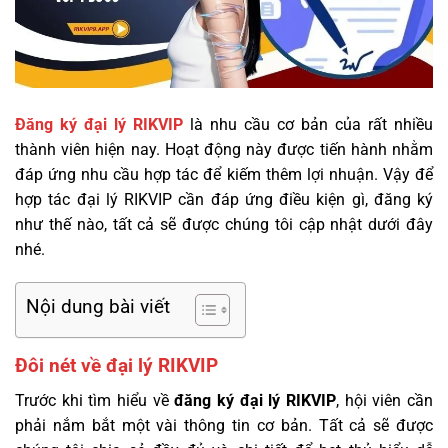
Đăng ký đại lý RIKVIP
là nhu cầu cơ bản của rất nhiều
thành viên hiện nay. Hoạt động này được tiến hành nhằm
đáp ứng nhu cầu hợp tác để kiếm thêm lợi nhuận. Vậy để
hợp tác đại lý RIKVIP cần đáp ứng điều kiện gì, đăng ký
như thế nào, tất cả sẽ được chúng tôi cập nhật dưới đây
nhé.
Nội dung bài viết
Đôi nét về đại lý RIKVIP
Trước khi tìm hiểu về
đăng ký đại lý RIKVIP
, hội viên cần
phải nắm bắt một vài thông tin cơ bản. Tất cả sẽ được