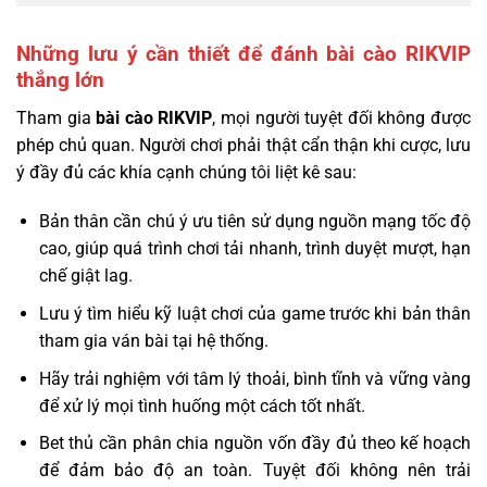
Những lưu ý cần thiết để đánh bài cào RIKVIP
thắng lớn
Tham gia
bài cào RIKVIP
, mọi người tuyệt đối không được
phép chủ quan. Người chơi phải thật cẩn thận khi cược, lưu
ý đầy đủ các khía cạnh chúng tôi liệt kê sau:
Bản thân cần chú ý ưu tiên sử dụng nguồn mạng tốc độ
cao, giúp quá trình chơi tải nhanh, trình duyệt mượt, hạn
chế giật lag.
Lưu ý tìm hiểu kỹ luật chơi của game trước khi bản thân
tham gia ván bài tại hệ thống.
Hãy trải nghiệm với tâm lý thoải, bình tĩnh và vững vàng
để xử lý mọi tình huống một cách tốt nhất.
Bet thủ cần phân chia nguồn vốn đầy đủ theo kế hoạch
để đảm bảo độ an toàn. Tuyệt đối không nên trải