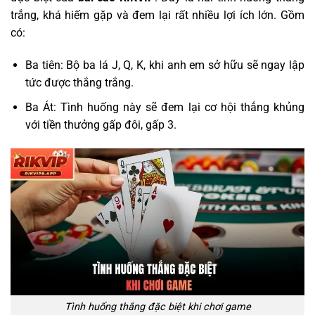
trắng, khá hiếm gặp và đem lại rất nhiều lợi ích lớn. Gồm
có:
Ba tiên: Bộ ba lá J, Q, K, khi anh em sở hữu sẽ ngay lập
tức được thắng trắng.
Ba Át: Tình huống này sẽ đem lại cơ hội thắng khủng
với tiền thưởng gấp đôi, gấp 3.
Tình huống thắng đặc biệt khi chơi game