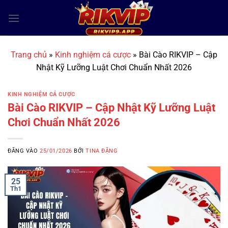
Bỏ
qua
nội
dung
Trang chủ
»
Kinh nghiệm cá cược
»
Bài Cào RIKVIP – Cập
Nhật Kỹ Lưỡng Luật Chơi Chuẩn Nhất 2026
KINH NGHIỆM CÁ CƯỢC
Bài Cào RIKVIP – Cập Nhật Kỹ Lưỡng Luật
Chơi Chuẩn Nhất 2026
ĐĂNG VÀO
25/01/2026
BỞI
TINA ĐẶNG
25
Th1