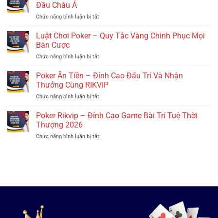
Xóc
Đầu Châu Á
Đĩa
Chức năng bình luận bị tắt
ở
–
Tá
Cẩm
Lả
Luật Chơi Poker – Quy Tắc Vàng Chinh Phục Mọi
Nang
Online
Chi
Bàn Cược
Rikvip
Tiết
Chức năng bình luận bị tắt
ở
–
Cho
Luật
Nơi
Tân
Chơi
Poker Ăn Tiền – Đỉnh Cao Đấu Trí Và Nhận
Hội
Thủ
Poker
Tụ
Thưởng Cùng RIKVIP
Mới
–
Cao
Cược
Chức năng bình luận bị tắt
ở
Quy
Thủ
Poker
Tắc
Hàng
Ăn
Poker Rikvip – Đỉnh Cao Game Bài Trí Tuệ Thời
Vàng
Đầu
Tiền
Chinh
Thượng 2026
Châu
–
Phục
Á
Chức năng bình luận bị tắt
ở
Đỉnh
Mọi
Poker
Cao
Bàn
Rikvip
Đấu
Cược
–
Trí
Đỉnh
Và
Cao
Nhận
Game
Thưởng
Bài
Cùng
Trí
RIKVIP
Tuệ