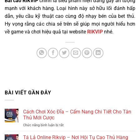
Bài cào RIKVIP
chính là siêu phẩm hiện đang gây ấn tượng
mạnh với khách hàng. Loại hình này sở hữu lối đánh hấp
dẫn, yêu cầu kỹ thuật cao cùng độ nhạy bén của bet thủ.
Hy vọng rằng các chia sẻ trên sẽ giúp mọi người hiểu hơn
về game và chơi hiệu quả tại website
RIKVIP
nhé.
BÀI VIẾT GẦN ĐÂY
Cách Chơi Xóc Đĩa – Cẩm Nang Chi Tiết Cho Tân
Thủ Mới Cược
Chức năng bình luận bị tắt
ở
Cách
Chơi
Tá Lả Online Rikvip – Nơi Hội Tụ Cao Thủ Hàng