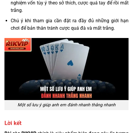
nghiệm vốn tùy ý theo sở thích, cược quá tay để rồi mất
trắng.
Chú ý khi tham gia cần đặt ra đầy đủ những giới hạn
chơi để bản thân tránh cược quá đà và mất trắng.
Một số lưu ý giúp anh em đánh nhanh thắng nhanh
Lời kết