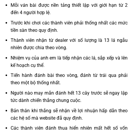
Mỗi ván bài được nền tảng thiết lập với giới hạn từ 2
đến 4 người hợp lệ.
Trước khi chơi các thành viên phải thống nhất các mức
tiền sàn theo quy định.
Thành viên nhận từ dealer với số lượng là 13 lá ngẫu
nhiên được chia theo vòng.
Nhiệm vụ của anh em là tiếp nhận các lá, sắp xếp và lên
kế hoạch cụ thể.
Tiến hành đánh bài theo vòng, đánh từ trái qua phải
theo một bộ thống nhất.
Người nào may mắn đánh hết 13 cây trước sẽ ngay lập
tức dành chiến thắng chung cuộc.
Bản thân khi thắng sẽ nhận về lợi nhuận hấp dẫn theo
các hệ số mà website đã quy định.
Các thành viên đánh thua hiển nhiên mất hết số vốn