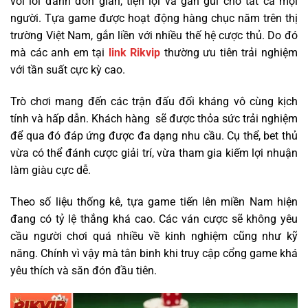
với lối đánh đơn giản, tiện lợi và gần gũi cho tất cả mọi
người.
Tựa game được hoạt động hàng chục năm trên thị
trường Việt Nam, gắn liền với nhiều thế hệ cược thủ. Do đó
mà các anh em tại
link Rikvip
thường ưu tiên trải nghiệm
với tần suất cực kỳ cao.
Trò chơi mang đến các trận đấu đối kháng vô cùng kịch
tính và hấp dẫn. Khách hàng sẽ được thỏa sức trải nghiệm
để qua đó đáp ứng được đa dạng nhu cầu. Cụ thể, bet thủ
vừa có thể đánh cược giải trí, vừa tham gia kiếm lợi nhuận
làm giàu cực dễ.
Theo số liệu thống kê, tựa game tiến lên miền Nam hiện
đang có tỷ lệ thắng khá cao. Các ván cược sẽ không yêu
cầu người chơi quá nhiều về kinh nghiệm cũng như kỹ
năng. Chính vì vậy mà tân binh khi truy cập cổng game khá
yêu thích và săn đón đầu tiên.