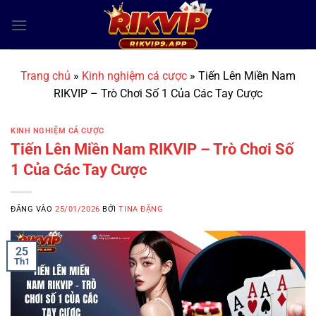
Bỏ
qua
nội
dung
Trang chủ
»
Kinh nghiệm cá cược
»
Tiến Lên Miền Nam
RIKVIP – Trò Chơi Số 1 Của Các Tay Cược
KINH NGHIỆM CÁ CƯỢC
Tiến Lên Miền Nam RIKVIP – Trò Chơi Số
1 Của Các Tay Cược
ĐĂNG VÀO
25/01/2026
BỞI
TINA ĐẶNG
25
Th1