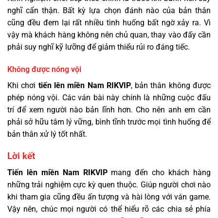
nghĩ cẩn thận. Bất kỳ lựa chọn đánh nào của bản thân
cũng đều đem lại rất nhiều tình huống bất ngờ xảy ra. Vì
vậy mà khách hàng không nên chủ quan, thay vào đấy cần
phải suy nghĩ kỹ lưỡng để giảm thiểu rủi ro đáng tiếc.
Không được nóng vội
Khi chơi
tiến lên miền Nam RIKVIP
, bản thân không được
phép nóng vội. Các ván bài này chính là những cuộc đấu
trí để xem người nào bản lĩnh hơn. Cho nên anh em cần
phải sở hữu tâm lý vững, bình tĩnh trước mọi tình huống để
bản thân xử lý tốt nhất.
Lời kết
Tiến lên miền Nam RIKVIP
mang đến cho khách hàng
những trải nghiệm cực kỳ quen thuộc. Giúp người chơi nào
khi tham gia cũng đều ấn tượng và hài lòng với ván game.
Vậy nên, chúc mọi người có thể hiểu rõ các chia sẻ phía