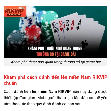
Khám phá thuật ngữ quan trọng thường có tại game bài
Khám phá cách đánh tiến lên miền Nam RIKVIP
chuẩn
Cách đánh
tiến lên miền Nam RIKVIP
hiện nay đang được
thiết lập đơn giản. Mọi người tham gia lần đầu có thể yên
tâm thao tác theo quy định đánh cơ bản sau: