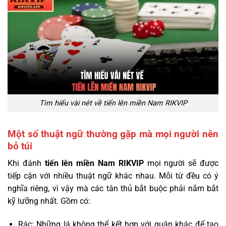
Tìm hiểu vài nét về tiến lên miền Nam RIKVIP
Một số thuật ngữ thường gặp mà mọi người nên
bỏ túi
Khi đánh
tiến lên miền Nam RIKVIP
mọi người sẽ được
tiếp cận với nhiều thuật ngữ khác nhau. Mỗi từ đều có ý
nghĩa riêng, vì vậy mà các tân thủ bắt buộc phải nắm bắt
kỹ lưỡng nhất. Gồm có:
Rác: Những lá không thể kết hợp với quân khác để tạo