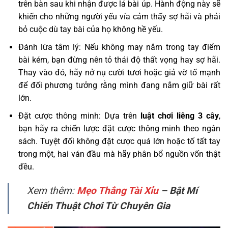
trên bàn sau khi nhận được lá bài úp. Hành động này sẽ
khiến cho những người yếu vía cảm thấy sợ hãi và phải
bỏ cuộc dù tay bài của họ không hề yếu.
Đánh lừa tâm lý: Nếu không may nắm trong tay điểm
bài kém, bạn đừng nên tỏ thái độ thất vọng hay sợ hãi.
Thay vào đó, hãy nở nụ cười tươi hoặc giả vờ tố mạnh
để đối phương tưởng rằng mình đang nắm giữ bài rất
lớn.
Đặt cược thông minh: Dựa trên
luật chơi liêng 3 cây
,
bạn hãy ra chiến lược đặt cược thông minh theo ngân
sách. Tuyệt đối không đặt cược quá lớn hoặc tố tất tay
trong một, hai ván đầu mà hãy phân bổ nguồn vốn thật
đều.
Xem thêm:
Mẹo Thắng Tài Xỉu
– Bật Mí
Chiến Thuật Chơi Từ Chuyên Gia