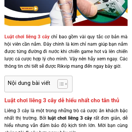
Luật chơi liêng 3 cây
chỉ bao gồm vài quy tắc cơ bản mà
hội viên cần nắm. Đây chính là kim chỉ nam giúp bạn nắm
được từng đường đi nước khi chiến game hot và lên chiến
lược cá cược hợp lý cho mình. Vậy nên hãy xem ngay. Các
thông tin chi tiết sẽ được Rikvip mang đến ngay bây giờ.
Nội dung bài viết
Luật chơi liêng 3 cây dễ hiểu nhất cho tân thủ
Liêng 3 cây là một trong những trò cá cược ăn khách bậc
nhất thị trường. Bởi
luật chơi liêng 3 cây
rất đơn giản, dễ
hiểu nhưng vẫn đảm bảo độ kịch tính lớn. Mời bạn cùng