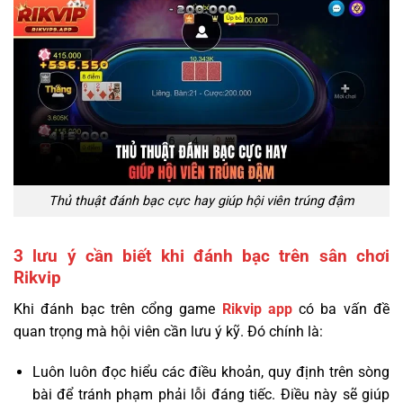
Thủ thuật đánh bạc cực hay giúp hội viên trúng đậm
3 lưu ý cần biết khi đánh bạc trên sân chơi
Rikvip
Khi đánh bạc trên cổng game
Rikvip app
có ba vấn đề
quan trọng mà hội viên cần lưu ý kỹ. Đó chính là:
Luôn luôn đọc hiểu các điều khoản, quy định trên sòng
bài để tránh phạm phải lỗi đáng tiếc. Điều này sẽ giúp