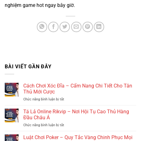
nghiệm game hot ngay bây giờ.
BÀI VIẾT GẦN ĐÂY
Cách Chơi Xóc Đĩa – Cẩm Nang Chi Tiết Cho Tân
Thủ Mới Cược
Chức năng bình luận bị tắt
ở
Cách
Chơi
Tá Lả Online Rikvip – Nơi Hội Tụ Cao Thủ Hàng
Xóc
Đầu Châu Á
Đĩa
Chức năng bình luận bị tắt
ở
–
Tá
Cẩm
Lả
Luật Chơi Poker – Quy Tắc Vàng Chinh Phục Mọi
Nang